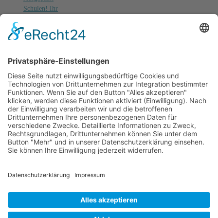
Schulen! Ihr
wolltet schon
immer eine
Ausstellung
machen?
3. Februar 2026
Stellenanangebot
beim Ökohaus-
Bildungsteam:
Fachpromotor:in
für Globale
Partnerschaften
3. Dezember
2025
SuppKultur
Dezember 2025:
Weihnahten ist
eingetopft.
3. Dezember
2025