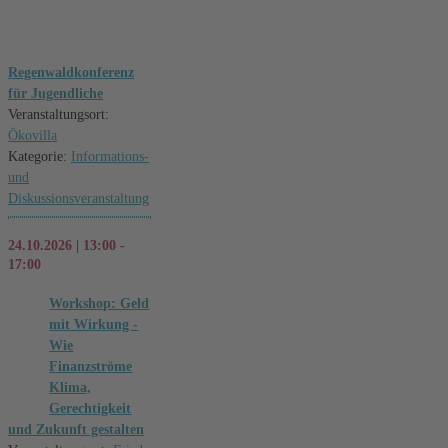
Regenwaldkonferenz
für Jugendliche
Veranstaltungsort:
Ökovilla
Kategorie:
Informations-
und
Diskussionsveranstaltung
24.10.2026 | 13:00 -
17:00
Workshop: Geld
mit Wirkung -
Wie
Finanzströme
Klima,
Gerechtigkeit
und Zukunft gestalten