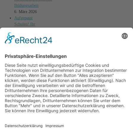
Bildungsarbeit
6. März 2026
Aufgepasst
Schulen! Ihr
wolltet schon
immer eine
Ausstellung
machen?
3. Februar 2026
Stellenanangebot
beim Ökohaus-
Bildungsteam:
Fachpromotor:in
für Globale
Partnerschaften
3. Dezember
2025
SuppKultur
Dezember 2025:
Weihnahten ist
eingetopft.